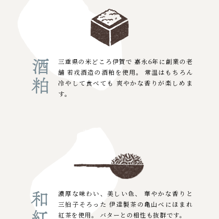
三重県の米どころ伊賀で
嘉永6年に創業の老
舗
若戎酒造の酒粕を使用。
常温はもちろん
冷やして食べても
爽やかな香りが楽しめま
す。
濃厚な味わい、美しい色、
華やかな香りと
三拍子そろった
伊達製茶の
亀山べにほまれ
紅茶を使用。
バターとの相性も抜群です。