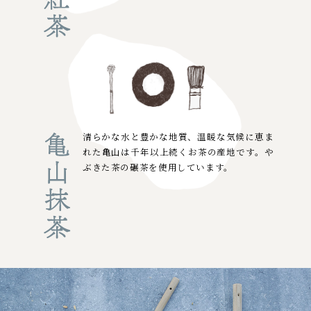
清らかな水と豊かな地質、
温暖な気候に恵ま
れた亀山は
千年以上続くお茶の産地です。
や
ぶきた茶の碾茶を
使用しています。