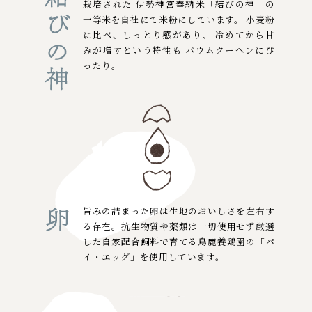
栽培された
伊勢神宮奉納米「結びの神」の
一等米を自社にて米粉にしています。
小麦粉
に比べ、しっとり感があり、
冷めてから甘
みが増すという特性も
バウムクーヘンにぴ
ったり。
旨みの詰まった卵は
生地のおいしさを左右す
る存在。
抗生物質や薬類は一切使用せず
厳選
した自家配合飼料で育てる
鳥鹿養鶏園の「パ
イ・エッグ」を
使用しています。